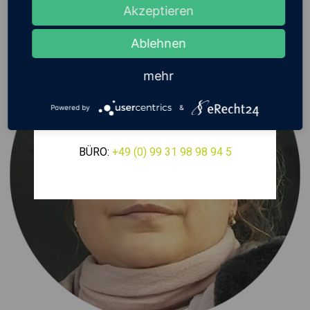
Akzeptieren
VEREINBARUNG.
Ablehnen
mehr
BITTE RUFEN SIE ZUVOR AN, UM
Powered by
&
EINEN TERMIN ABZUSTIMMEN.
BÜRO:
+49 (0) 99 31 98 98 94 5