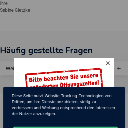
Ihre
Sabine Gietzke
Häufig gestellte Fragen
×
Weisen Sie die MwSt. aus?
Diese Seite nutzt Website-Tracking-Technologien von
Dritten, um ihre Dienste anzubieten, stetig zu
AKTUELL
verbessern und Werbung entsprechend den Interessen
Kundenzufriedenheit liegt mir sehr am Herzen.
der Nutzer anzuzeigen.
TERMINE NUR
meine Person
NACH